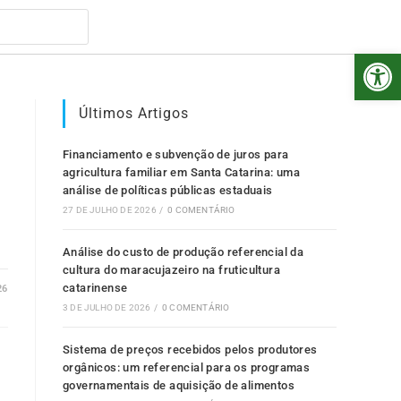
Abr
Últimos Artigos
Financiamento e subvenção de juros para
agricultura familiar em Santa Catarina: uma
análise de políticas públicas estaduais
27 DE JULHO DE 2026
/
0 COMENTÁRIO
Análise do custo de produção referencial da
cultura do maracujazeiro na fruticultura
catarinense
26
3 DE JULHO DE 2026
/
0 COMENTÁRIO
Sistema de preços recebidos pelos produtores
orgânicos: um referencial para os programas
governamentais de aquisição de alimentos