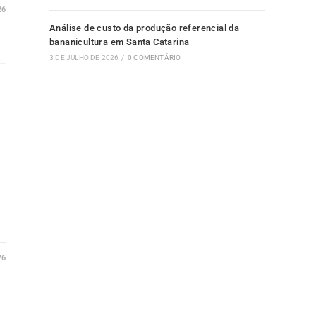
26
Análise de custo da produção referencial da
bananicultura em Santa Catarina
3 DE JULHO DE 2026
/
0 COMENTÁRIO
26