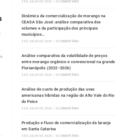
3 DE JULHO DE 2026
/
0 COMENTÁRIO
Dinâmica da comercialização de morango na
a
CEASA São José: análise comparativa dos
volumes e da participação dos principais
e
municípios…
3 DE JULHO DE 2026
/
0 COMENTÁRIO
Análise comparativa da volatilidade de preços
26
entre morango orgânico e convencional na grande
Florianópolis (2022–2026)
3 DE JULHO DE 2026
/
0 COMENTÁRIO
Análise de custo de produção das uvas
americanas híbridas na região do Alto Vale do Rio
do Peixe
3 DE JULHO DE 2026
/
0 COMENTÁRIO
Produção e fluxo de comercialização da laranja
em Santa Catarina
3 DE JULHO DE 2026
/
0 COMENTÁRIO