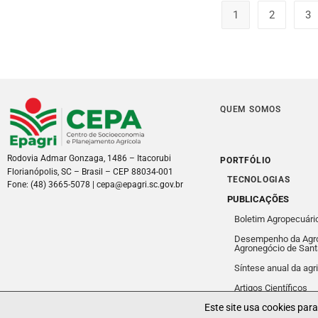
1
2
3
QUEM SOMOS
Rodovia Admar Gonzaga, 1486 – Itacorubi
PORTFÓLIO
Florianópolis, SC – Brasil – CEP 88034-001
TECNOLOGIAS
Fone: (48) 3665-5078 | cepa@epagri.sc.gov.br
PUBLICAÇÕES
Boletim Agropecuári
Desempenho da Agro
Agronegócio de Sant
Síntese anual da agr
Artigos Científicos
Politicas de Privacidade
Este site usa cookies par
Relatórios Técnicos