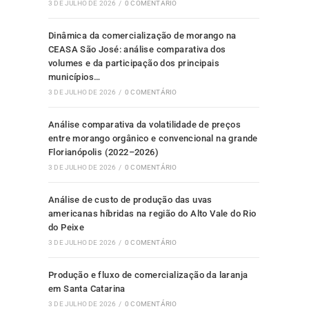
3 DE JULHO DE 2026
/
0 COMENTÁRIO
Dinâmica da comercialização de morango na
CEASA São José: análise comparativa dos
volumes e da participação dos principais
municípios…
3 DE JULHO DE 2026
/
0 COMENTÁRIO
Análise comparativa da volatilidade de preços
entre morango orgânico e convencional na grande
Florianópolis (2022–2026)
3 DE JULHO DE 2026
/
0 COMENTÁRIO
Análise de custo de produção das uvas
americanas híbridas na região do Alto Vale do Rio
do Peixe
3 DE JULHO DE 2026
/
0 COMENTÁRIO
Produção e fluxo de comercialização da laranja
em Santa Catarina
3 DE JULHO DE 2026
/
0 COMENTÁRIO