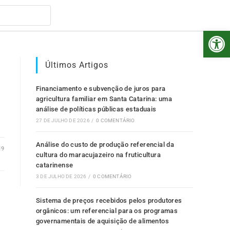
Abr
Últimos Artigos
Financiamento e subvenção de juros para
agricultura familiar em Santa Catarina: uma
análise de políticas públicas estaduais
27 DE JULHO DE 2026
/
0 COMENTÁRIO
Análise do custo de produção referencial da
19
cultura do maracujazeiro na fruticultura
catarinense
3 DE JULHO DE 2026
/
0 COMENTÁRIO
Sistema de preços recebidos pelos produtores
orgânicos: um referencial para os programas
governamentais de aquisição de alimentos