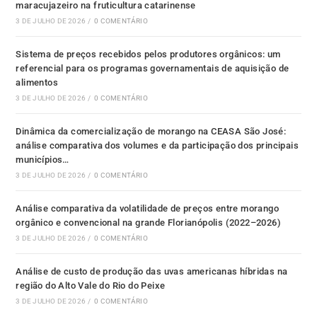
maracujazeiro na fruticultura catarinense
3 DE JULHO DE 2026
/
0 COMENTÁRIO
Sistema de preços recebidos pelos produtores orgânicos: um
referencial para os programas governamentais de aquisição de
alimentos
3 DE JULHO DE 2026
/
0 COMENTÁRIO
Dinâmica da comercialização de morango na CEASA São José:
análise comparativa dos volumes e da participação dos principais
municípios…
3 DE JULHO DE 2026
/
0 COMENTÁRIO
Análise comparativa da volatilidade de preços entre morango
orgânico e convencional na grande Florianópolis (2022–2026)
3 DE JULHO DE 2026
/
0 COMENTÁRIO
Análise de custo de produção das uvas americanas híbridas na
região do Alto Vale do Rio do Peixe
3 DE JULHO DE 2026
/
0 COMENTÁRIO