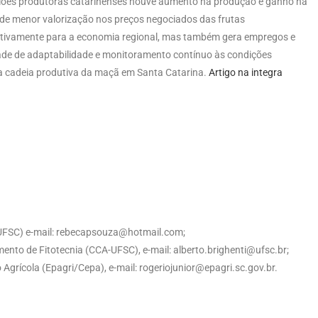
giões produtoras catarinenses houve aumento na produção e ganho na
de menor valorização nos preços negociados das frutas
icativamente para a economia regional, mas também gera empregos e
idade de adaptabilidade e monitoramento contínuo às condições
da cadeia produtiva da maçã em Santa Catarina.
Artigo na integra
FSC) e-mail: rebecapsouza@hotmail.com;
ento de Fitotecnia (CCA-UFSC), e-mail: alberto.brighenti@ufsc.br;
Agrícola (Epagri/Cepa), e-mail: rogeriojunior@epagri.sc.gov.br.