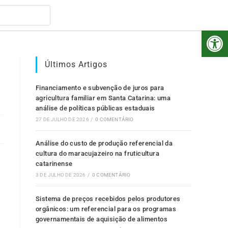
Abr
Últimos Artigos
Financiamento e subvenção de juros para
agricultura familiar em Santa Catarina: uma
análise de políticas públicas estaduais
27 DE JULHO DE 2026
/
0 COMENTÁRIO
Análise do custo de produção referencial da
cultura do maracujazeiro na fruticultura
catarinense
3 DE JULHO DE 2026
/
0 COMENTÁRIO
Sistema de preços recebidos pelos produtores
orgânicos: um referencial para os programas
governamentais de aquisição de alimentos