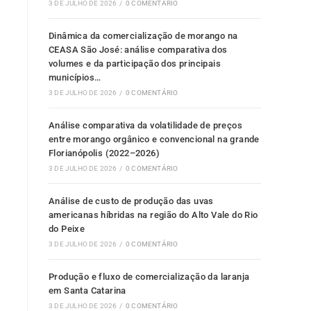
3 DE JULHO DE 2026
/
0 COMENTÁRIO
Dinâmica da comercialização de morango na
CEASA São José: análise comparativa dos
volumes e da participação dos principais
municípios…
3 DE JULHO DE 2026
/
0 COMENTÁRIO
Análise comparativa da volatilidade de preços
entre morango orgânico e convencional na grande
Florianópolis (2022–2026)
3 DE JULHO DE 2026
/
0 COMENTÁRIO
Análise de custo de produção das uvas
americanas híbridas na região do Alto Vale do Rio
do Peixe
3 DE JULHO DE 2026
/
0 COMENTÁRIO
Produção e fluxo de comercialização da laranja
em Santa Catarina
3 DE JULHO DE 2026
/
0 COMENTÁRIO