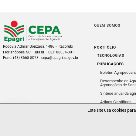
QUEM SOMOS
Rodovia Admar Gonzaga, 1486 – Itacorubi
PORTFÓLIO
Florianópolis, SC – Brasil – CEP 88034-001
TECNOLOGIAS
Fone: (48) 3665-5078 | cepa@epagri.sc.gov.br
PUBLICAÇÕES
Boletim Agropecuári
Desempenho da Agro
Agronegócio de Sant
Síntese anual da agr
Artigos Científicos
Politicas de Privacidade
Este site usa cookies par
Relatórios Técnicos
Contact Us
Contate-nos
Sistema de Produções e Mercado (SPM)