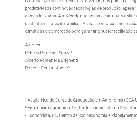
Catarina. Mesmo com eventos adversos, nas principais re
produtividade com novas tecnologias de produção, apesar 
comercializadas. A atividade não apenas contribui signif
sustenta milhares de famílias. A análise reforça a necess
climáticas e de mercado para garantir a sustentabilidade 
Autores
Rebeca Poluceno Souza¹
Alberto Fontanella Brighenti²
Rogério Goulart Junior³
Rogério Goulart Junior³
Rogério Goulart Junior³
¹ Acadêmica do Curso de Graduação em Agronomia (CCA-U
² Engenheiro-agrônomo, Dr., Professor adjunto do Departam
³ Economista, Dr., Centro de Socioeconomia e Planejamento 