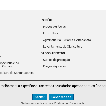
PAINÉIS
Preços Agrícolas
Fruticultura
Agroindústria, Turismo e Artesanato
Levantamento da Olericultura
DADOS ABERTOS
o
Custos de produção
pecuária e do
a Catarina
Preços Agrícolas
icultura de Santa Catarina
a melhorar sua experiência. Usaremos seus dados apenas para os fins co
Webmail
Aceitar
Salvar decisão
© 2026 Epagri/Cepa
Saiba mais sobre nossa Política de Privacidade.