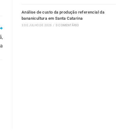
Análise de custo da produção referencial da
bananicultura em Santa Catarina
3 DE JULHO DE 2026
/
0 COMENTÁRIO
ã,
na